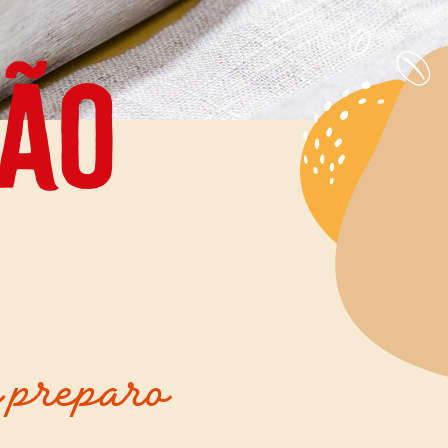
Pão
 preparo