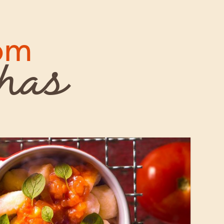
com
nhas