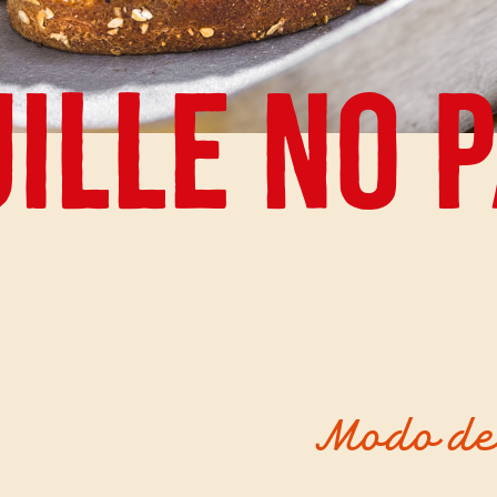
ille no 
Modo de