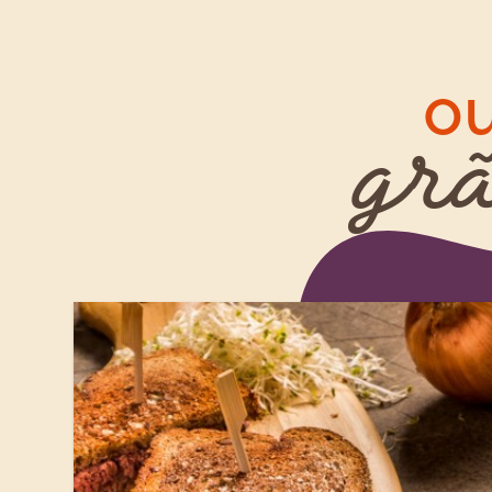
ou
grã