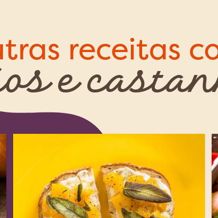
tras receitas 
os e casta