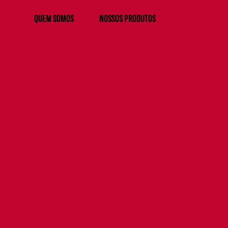
QUEM SOMOS
NOSSOS PRODUTOS